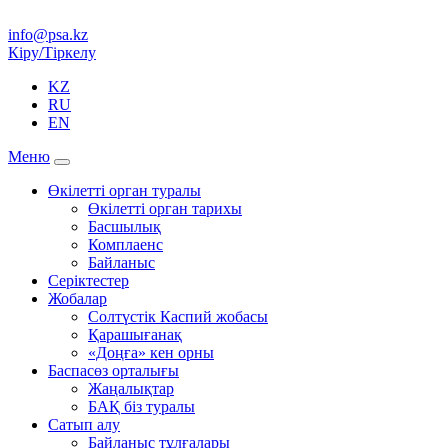
info@psa.kz
Кіру/Тіркелу
KZ
RU
EN
Меню
Өкілетті орган туралы
Өкілетті орган тарихы
Басшылық
Комплаенс
Байланыс
Серіктестер
Жобалар
Солтүстік Каспий жобасы
Қарашығанақ
«Доңға» кен орны
Баспасөз орталығы
Жаңалықтар
БАҚ біз туралы
Сатып алу
Байланыс тұлғалары