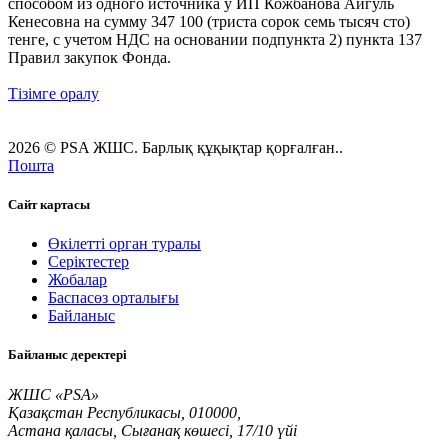
способом из одного источника у ИП Кожбанова Айгуль
Кенесовна на сумму 347 100 (триста сорок семь тысяч сто)
тенге, с учетом НДС на основании подпункта 2) пункта 137
Правил закупок Фонда.
Тізімге оралу
2026 © PSA ЖШС. Барлық құқықтар қорғалған..
Пошта
Сайт картасы
Өкілетті орган туралы
Серіктестер
Жобалар
Баспасөз орталығы
Байланыс
Байланыс деректері
ЖШС «PSA»
Қазақстан Республикасы, 010000,
Астана қаласы, Сығанақ көшесі, 17/10 үйі